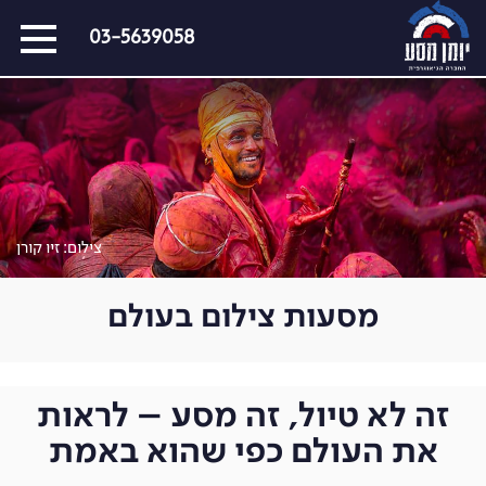
דלג
03-5639058
על
התפריט
כל המסעות הקרובים
מסעות שייט
הפרויקטים החברתיים שלנו
סיפורים מבעד לעדשה
צילום: זיו קורן
כתבו עלינו
מסעות צילום בעולם
על צילום וצלמים
קול קורא
זה לא טיול, זה מסע – לראות
את העולם כפי שהוא באמת