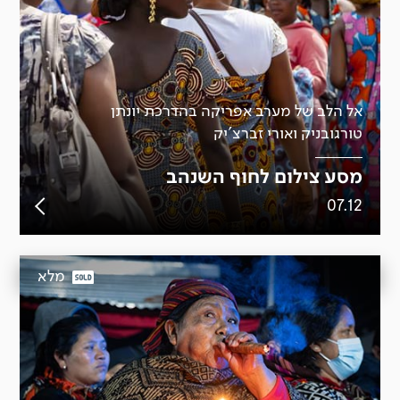
אל הלב של מערב אפריקה בהדרכת יונתן
טורגובניק ואורי זברצ'יק
מסע צילום לחוף השנהב
07.12
מלא