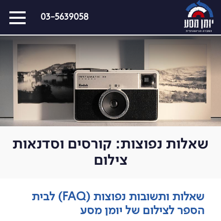
דלג
03-5639058
על
התפריט
כל המסעות הקרובים
מסעות שייט
הפרויקטים החברתיים שלנו
סיפורים מבעד לעדשה
כתבו עלינו
שאלות נפוצות: קורסים וסדנאות
על צילום וצלמים
צילום
קול קורא
שאלות ותשובות נפוצות (FAQ) לבית
הספר לצילום של יומן מסע