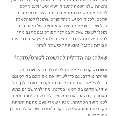
והצוות שלנו ישמח להעניק ייעוץ אישי ולעזור לכם
לבחור את הקורס המתאים ביותר לצרכים ולמטרות
שלכם. לכל קורס יש מנהל קורס שתוכלו לפנות אליו
בכל שלב, יש את קבוצת הוואטסאפ של הקורס בה
תוכלו לשאול שאלות במהלך הקורס ובנוסף גם ניתן
לפנות ישירות למדריך הצילום ולהתייעץ איתו (בשעות
סבירות כמובן) והוא יותר מישמח לעזור.
שאלה: מה הדדליין להרשמה לקורס/סדנה?
תשובה:
קודם כל אנו ממליצים לכם להירשם כמה
שיותר מוקדם, גם כדי לשריין את מקומכם בקורס וגם
כדי לנצל את ׳הנחת הרישום המוקדם׳. מעבר לכך, כל
עוד יש מקום בקורס או בסדנה, ניתן להירשם גם ברגע
האחרון. עם זאת, אנו ממליצים להירשם לפחות יומיים
לפני מועד הפתיחה, מכיוון שמדי פעם ניתנות הנחיות
בקבוצת הוואטסאפ של הקורס/סדנה שכדאי להתעדכן
בהן מראש.