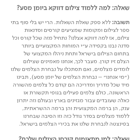
שאלה: למה ללמוד צילום דווקא ביומן מסע?
תשובה:
ללא ספק שאלת השאלות. הרי יש בלי סוף בתי
ספר לצילום ומקומות שמציעים קורסים וסדנאות
צילום, אז למה דווקא אצלנו? נתחיל מזה שכל קורס וכל
סדנה נבנו בקפידה ע״י המוחות המקצועיים ביותר
בתחום הצילום בישראל ותחת ניהלו המקצועי של
הצלם זיו קורן. מעבר לכך, אנחנו מאמינים שצילום
לומדים מצלמים, ואם תסתכלו על נבחרת הצלמים שלנו
(״מי אנחנו״ – נבחרת הצלמים של יומן מסע), תבינו
מיד שכל מדריך ומדריכה הם קודם כל צלמים מהשורה
הראשונה, כולם צלמים פעילים בגופי תקשורת או
כאלה שעובדים עבור מגזינים בארץ ובעולם וזה יתרון
ענק, הן ברמה המקצועית והן ברמה ההשראתית,
ללמוד מצלמים בסדר גודל כזה וזו הסיבה שבחרנו
בפינצטה לנבחרת שלנו את בכירי הצלמים בישראל.
שאלה: למי מתאימים קורסי הצילום שלכם?