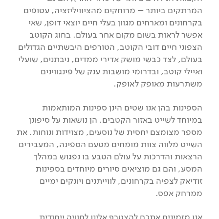
המרתקים ביותר – מרוחקים מהציוויליזציה, עטופים
בקרחונים ומארחים מגוון בעלי חיים יוצאי דופן, שאי
אפשר לראות בשום מקום אחר בעולם. בחוג הקוטב
הצפוני חיים דובי הקוטב, הטורפים היבשתיים הגדולים
בעולם, לצד כבשי מושק אדירי ממדים, ניבתנים, שועלי
ואיילי קוטב, ובדרומי מושבות ענק של פינגווינים
משתרעות מאופק לאופק.
הספינות בהן אנו שטים הינן ספינות המותאמות
במיוחד לשייט באזור הקטבים. הן נושאות על סיפונן
מספר מצומצם יחסית של נוסעים, מצוידות ונוחות. את
השייט מלווה צוות מומחים מטעם הספינה, המעבירים
הרצאות והדרכות על עולם הטבע בו נפגוש במהלך
המסע, והם גם מוציאים סיורים מיוחדים בספינות
זודיאק לצפיה בקרחונים, לווייתנים ויונקים ימיים
ממרחק אפס.
אנו מזמינים אתכם להצטרף אלינו לחוויה ייחודית