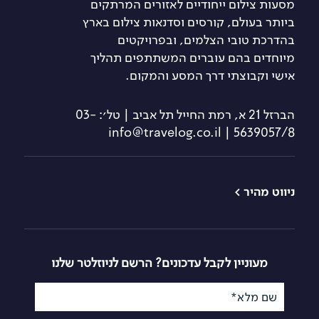
מסעות צילום ייחודיים לאזורים המרתקים
ביותר בעולם, קורסים וסדנאות צילום בארץ
בהדרכת טובי הצלמים, ובפרויקטים
מיוחדים בהם עוברים המשתתפים תהליך
אישי וקבוצתי דרך המסע והמקום.
הברזל 21 א, רמת החייל תל אביב | טל׳: 03-
5639057/8 | info@travelog.co.il
ניווט מהיר >
טיולי צילום
קורס צילום
למתחילים
קורסי צילום
קורס צילום מתקדם
סדנאות צילום
מעוניין לקבל עדכונים? הרשם לניוזלטר שלנו
קורס צילום
לימודי צילום
בסמארטפון
שם מלא*
מסעות שייט
קורס צילום רחוב