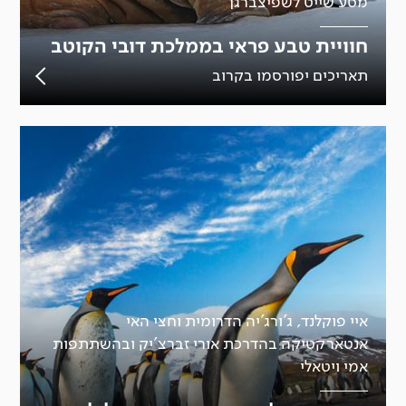
מסע שייט לשפיצברגן
חוויית טבע פראי בממלכת דובי הקוטב
תאריכים יפורסמו בקרוב
איי פוקלנד, ג'ורג'יה הדרומית וחצי האי
אנטארקטיקה בהדרכת אורי זברצ'יק ובהשתתפות
אמי ויטאלי