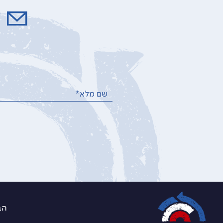
ל
שם מלא*
הברזל 21 א, רמת החייל 