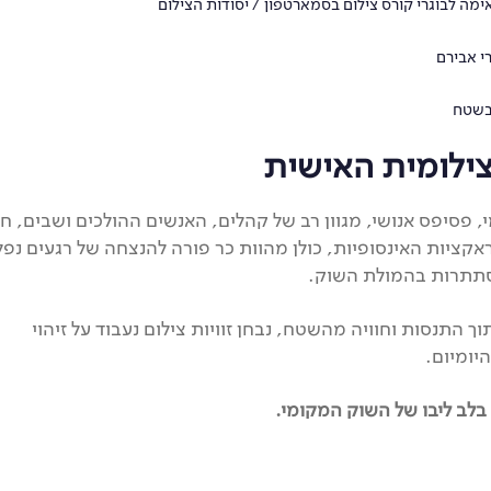
ה לבוגרי קורס צילום בסמארטפון / יסודות הצילום
י אבירם
בשטח
צילומית האישית
פסיפס אנושי, מגוון רב של קהלים, האנשים ההולכים ושבים, חי
קציות האינסופיות, כולן מהוות כר פורה להנצחה של רגעים נפל
מסתתרות בהמולת השוק.
התנסות וחוויה מהשטח, נבחן זוויות צילום נעבוד על זיהוי
יומיום.
בלב ליבו של השוק המקומי.