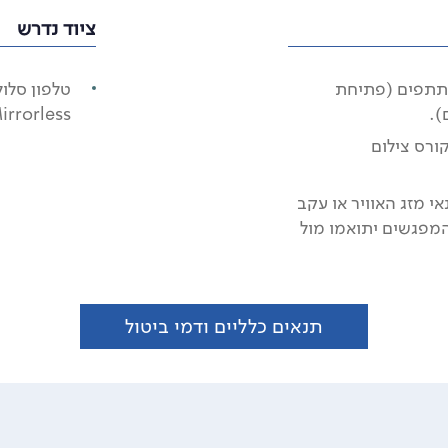
ציוד נדרש
ה ואינטימית של עד 13 משתתפים (פתיחת
irrorless.
ורס צילום
י מזג האוויר או עקב
המפגשים יתואמו מול
תנאים כלליים ודמי ביטול