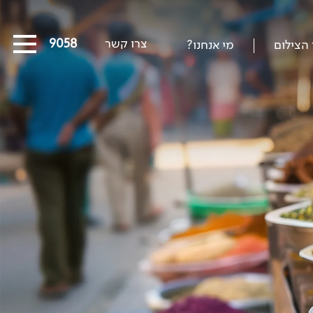
צרו קשר
03-5639058
 הצילום
מי אנחנו?
כל המסעות הקרובים
מסעות שייט
הפרויקטים החברתיים שלנו
סיפורים מבעד לעדשה
כתבו עלינו
על צילום וצלמים
קול קורא