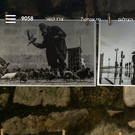
צרו קשר
03-5639058
 הצילום
מי אנחנו?
כל המסעות הקרובים
מסעות שייט
הפרויקטים החברתיים שלנו
סיפורים מבעד לעדשה
כתבו עלינו
על צילום וצלמים
קול קורא