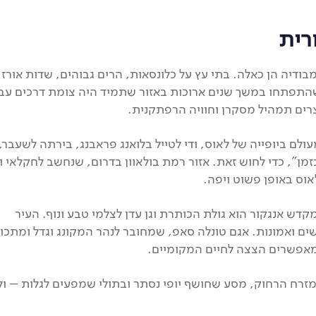
רית
בודיה הן כאלה. בתי עץ על כלונסאות, הרים גבוהים, שדות אורז
התפתחו במשך שנים ארוכות באזור שתמיד היה צומת דרכים עבו
צרים תמהיל מסקרן וחוויה הרפתקנית.
, לא פגמו מעולם ביופייה של לאוס, ודי לטייל בלואנג פראבנג, בירתה לשעבר,
ן", כדי לחוש זאת. אזור רמת בולאוון בדרום, שנחשב לחקלאי ו
אוס באופן פשוט ויפה.
דש אנגקור הוא גולת הכותרת וגן עדן לצלמי טבע ונוף. העיר
 ואמונות. אגם טונלה סאפ, שמחובר לנהר המקונג וגדל ומתכוו
מאפשרים הצצה לחיים המקומיים.
זרח הרחוק, מסע שחושף יופי נסתר ובתולי שמפעים לגלות – ול