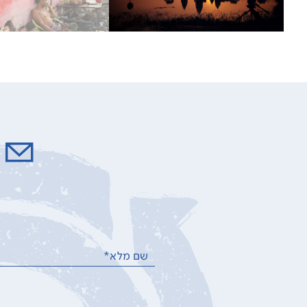
ל
שם מלא*