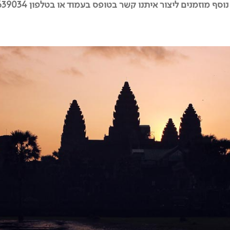
וסף מוזמנים ליצור איתנו קשר בטופס בעמוד או בטלפון 03-5639034