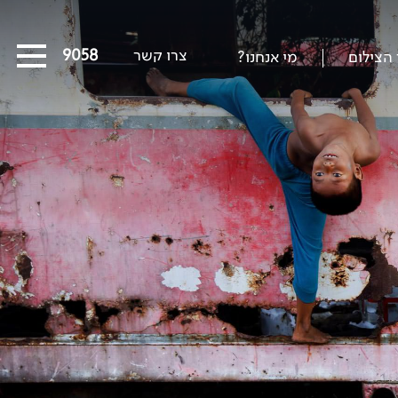
צרו קשר
03-5639058
 הצילום
מי אנחנו?
כל המסעות הקרובים
מסעות שייט
הפרויקטים החברתיים שלנו
סיפורים מבעד לעדשה
כתבו עלינו
על צילום וצלמים
קול קורא