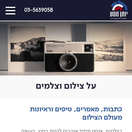
דלג
03-5639058
על
התפריט
כל המסעות הקרובים
מסעות שייט
הפרויקטים החברתיים שלנו
סיפורים מבעד לעדשה
כתבו עלינו
על צילום וצלמים
על צילום וצלמים
קול קורא
כתבות, מאמרים, טיפים וראיונות
מעולם הצילום
כצלמים, אנחנו תמיד אוהבים להיות בחוץ, בעשיה,