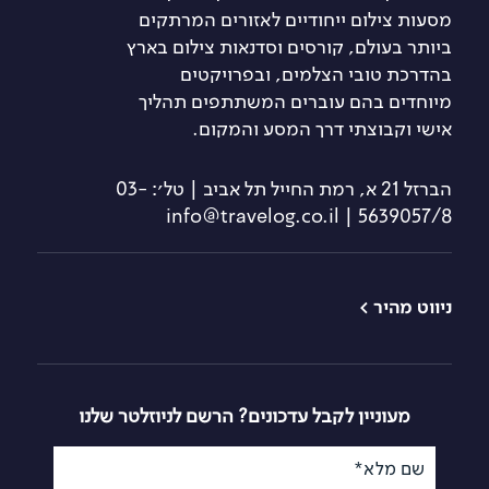
מסעות צילום ייחודיים לאזורים המרתקים
ביותר בעולם, קורסים וסדנאות צילום בארץ
בהדרכת טובי הצלמים, ובפרויקטים
מיוחדים בהם עוברים המשתתפים תהליך
אישי וקבוצתי דרך המסע והמקום.
הברזל 21 א, רמת החייל תל אביב | טל׳: 03-
5639057/8 | info@travelog.co.il
ניווט מהיר >
טיולי צילום
קורס צילום
למתחילים
קורסי צילום
קורס צילום מתקדם
סדנאות צילום
מעוניין לקבל עדכונים? הרשם לניוזלטר שלנו
קורס צילום
לימודי צילום
בסמארטפון
שם מלא*
מסעות שייט
קורס צילום רחוב