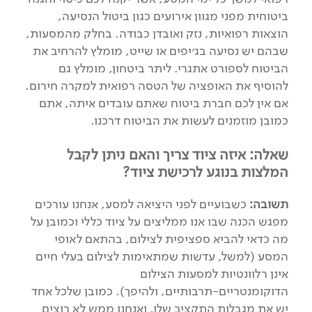
ביטוחית מפני מגוון אירועים כגון ביטול הנסיעה,
הוצאות רפואיות, נזק ואובדן כבודה. בחלק מהמסעות,
שבהם יש נסיעה בג׳יפים או שייט, מומלץ להרחיב את
הביטוח לספורט אתגרי. ליתר ביטחון, מומלץ גם
להוסיף את האופציה של הטסה רפואית למקרה חירום.
אם אין לכם חברת ביטוח שאתם עובדים איתה, אתם
כמובן מוזמנים לעשות את הביטוח דרכנו.
שאלה: איזה ציוד צריך והאם ניתן לקבל
המלצות בנוגע לרכישת ציוד?
תשובה:
כשבועיים לפני היציאה למסע, אנחנו עורכים
מפגש הכנה שבו אנו ממליצים על ציוד כללי וכמובן על
מה כדאי להביא ספציפית לצילום, בהתאם לאופי
המסע (למשל, עדשות שמתאימות לצילום בעלי חיים
אינן רלוונטיות למסעות הצילום
הדוקומנטריים-תרבותיים, ולהיפך). כמובן שלכל אחד
יש את מגבלות התקציב שלו, ואנחנו ממש לא רוצים