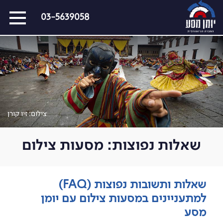
דלג
03-5639058
על
התפריט
כל המסעות הקרובים
מסעות שייט
הפרויקטים החברתיים שלנו
סיפורים מבעד לעדשה
צילום: זיו קורן
כתבו עלינו
שאלות נפוצות: מסעות צילום
על צילום וצלמים
קול קורא
שאלות ותשובות נפוצות (FAQ)
למתעניינים במסעות צילום עם יומן
מסע