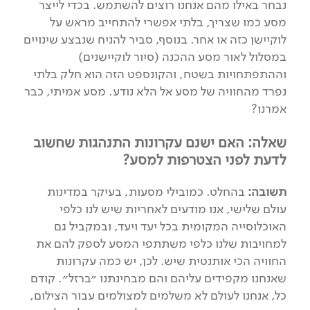
נבחר באילו מהם אנחנו רוצים להשתמש. בכדי לייצר
מסע כמו שצריך, בלתי אפשרי להתחייב מראש על
לוקיישן כזה או אחר. בנוסף, סביר להניח שנבצע שינויים
במסלול לאור מסע ההכנה (סיור לוקיישנים)
וההתפתחויות בשטח, והקונספט הזה הוא חלק בלתי
נפרד מהחוויה של מסע אל הלא נודע. מסע אמיתי, כבר
אמרנו?
שאלה: האם ישנם עקרונות התנהגות שחשוב
לדעת לפני הצטרפות למסע?
תשובה:
בהחלט. כמובילי מסעות, בעיקר במדינות
עולם שלישי, אנו מודעים לאחריות שיש לנו כלפי
האוכלוסייה המקומית בכל יעד ויעד, ובמקביל גם
למחויבות שלנו כלפי משתתפי המסע לספק להם את
החוויה הכי אותנטית שיש. לכן, יש כמה עקרונות
שאנחנו מקפידים עליהם והם מבחינתנו ״ברזל״. קודם
כל, אנחנו לעולם לא משלמים למצולמים עבור הצילום,