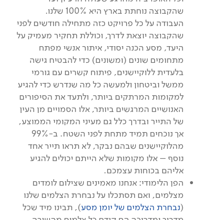
שהקבוצה נוחתת בארץ היא 100% שלנו.
העבודה על כל פרויקט כזה מתחילה חודשים לפני
שהקבוצה יוצאת לדרך, וכוללת תחקיר מעמיק על
היעד, מסע הכנה יסודי, איתור אנשי מפתח
מתחומים שונים (ומשונים) כדי להבטיח גישה
בלעדית ללוקיישנים, פיתוח קשרים עם גורמי
ממשל וביטחון ולמעשה כל מה שנדרש כדי להגיע
למקומות המרתקים ביותר, ולתעד את הסיפורים
האנושיים המרגשים ביותר, אלו הסמויים מן העין
של התייר ובדרך כלל גם מעיני המקומי הממוצע,
אך נוכחים תמיד מתחת לפני השטח. ב-99%
מהלוקיישנים שבהם נבקר, לא תראו תייר אחד
נוסף – אלו מקומות שלא הייתם יכולים להגיע
אליהם בכוחות עצמכם.
הפן הלימודי: אנחנו מאמינים שצילום לומדים
מצלמים, ואם תסתכלו על נבחרת הצלמים שלנו
(
נבחרת הצלמים של יומן מסע
), תבינו מיד שכל
מדריך ומדריכה הם קודם כל צלמים מהשורה