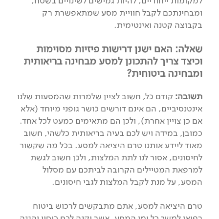
למקומות ייחודיים, להיות גמישים לשינויים בשטח,
ומבחינתכם לקבל חוויית מסע שמתאפשרת רק
בקבוצה קטנה ואינטימית.
שאלה: האם ישנן דרישות פיזיות מסוימות
וכיצד צריך להתכונן למסע מבחינה בריאותית
ומבחינה ביטוחית?
תשובה:
קודם כל, חשוב לציין שלמרות שהמסעות שלנו
אינטנסיביים, הם אינם דורשים כושר גופני מיוחד (אלא
אם כן צויין אחרת), ולכן הם מתאימים כמעט לכל אחד.
כמובן, במידה ויש לכם בעיה בריאותית כלשהי, חשוב
מאוד ליידע אותנו טרם היציאה למסע. בכל מה שקשור
לחיסונים, אסור לנו לתת המלצות, ולכן חשוב לגשת
למרפאת המטיילים הקרובה לביתכם עם מסלול
המסע, על מנת לקבל המלצות לגבי חיסונים.
טרם היציאה למסע, אתם מתבקשים לרכוש ביטוח
רפואי למשך כל ימי המסע, אשר יקנה לכם כיסוי והגנה