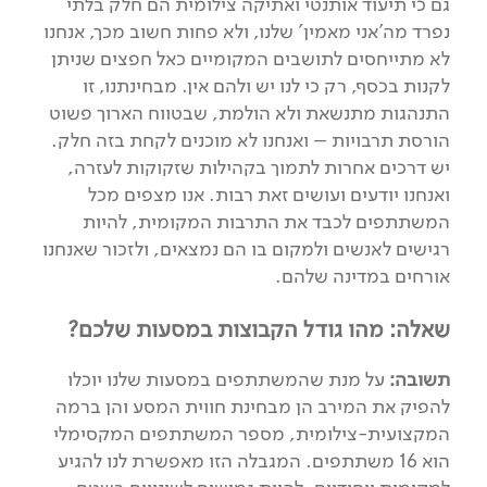
גם כי תיעוד אותנטי ואתיקה צילומית הם חלק בלתי
נפרד מה'אני מאמין' שלנו, ולא פחות חשוב מכך, אנחנו
לא מתייחסים לתושבים המקומיים כאל חפצים שניתן
לקנות בכסף, רק כי לנו יש ולהם אין. מבחינתנו, זו
התנהגות מתנשאת ולא הולמת, שבטווח הארוך פשוט
הורסת תרבויות – ואנחנו לא מוכנים לקחת בזה חלק.
יש דרכים אחרות לתמוך בקהילות שזקוקות לעזרה,
ואנחנו יודעים ועושים זאת רבות. אנו מצפים מכל
המשתתפים לכבד את התרבות המקומית, להיות
רגישים לאנשים ולמקום בו הם נמצאים, ולזכור שאנחנו
אורחים במדינה שלהם.
שאלה: מהו גודל הקבוצות במסעות שלכם?
תשובה:
על מנת שהמשתתפים במסעות שלנו יוכלו
להפיק את המירב הן מבחינת חווית המסע והן ברמה
המקצועית-צילומית, מספר המשתתפים המקסימלי
הוא 16 משתתפים. המגבלה הזו מאפשרת לנו להגיע