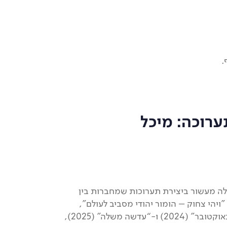
.
ערוכה: מיכל
מעלה מעשור ביצירת תערוכות שמחברות בין
"ויהי צחוק – הומור יהודי מסביב לעולם",
"מבצע פינאלה – סיפור לכידתו של אייכמן", "שבעה באוקטובר" (2024) ו-“עדשה משלה” (2025),