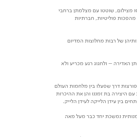
סו מצילום, שוטטו עם מצלמתן ברחבי
 מהפכות פוליטיות, חברתיות
תיהן של רבות מחלוצות המדיום
רומתן האדירה – ולחגוג רגע מכריע ולא
וצות בתחום הצילום, בחרו האוצרים ליצור דיאלוג בין 20 צלמות יהודיות פורצות דרך שפעלו בין מלחמות העולם
 עם היצירה בת זמננו והן את ההיכרות
 בין עידן הלייקה לעידן הלייק.
נותית נמשכת יחד כבר מעל מאה