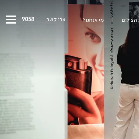
צרו קשר
03-5639058
 הצילום
מי אנחנו?
כל המסעות הקרובים
מסעות שייט
הפרויקטים החברתיים שלנו
סיפורים מבעד לעדשה
כתבו עלינו
על צילום וצלמים
קול קורא