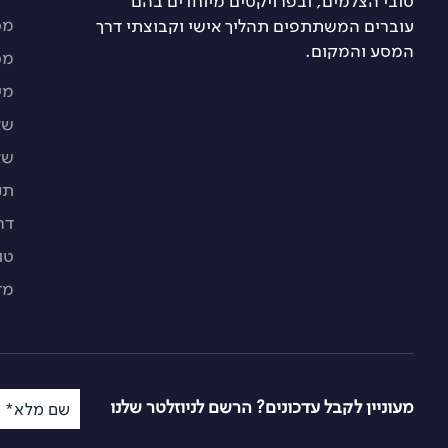
טובי הצלמים, ובפרויקטים מיוחדים בהם
מס
עוברים המשתתפים תהליך אישי וקבוצתי דרך
המסע והמקום.
מס
מי
שא
שא
תנ
דר
טו
מד
מעוניין לקבל עדכונים? הרשם לניוזלטר שלנו
שם מלא*