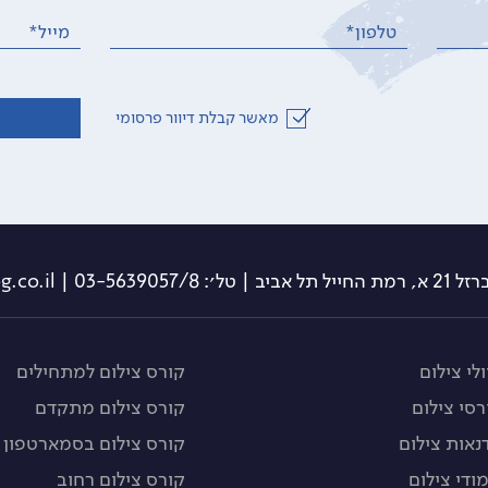
טלפון*
מייל*
מאשר קבלת דיוור פרסומי
תל אביב | טל׳: 03-5639057/8 | info@travelog.co.il
לי צילום
קורס צילום למתחילים
רסי צילום
קורס צילום מתקדם
נאות צילום
קורס צילום בסמארטפון
מודי צילום
קורס צילום רחוב