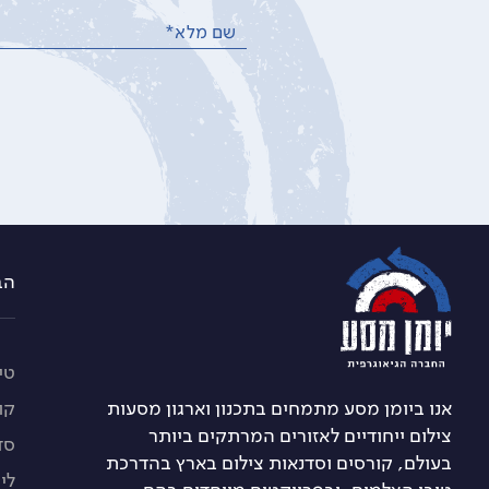
שם מלא*
הברזל 21 א, רמת החייל 
טיו
אנו ביומן מסע מתמחים בתכנון וארגון מסעות
קו
צילום ייחודיים לאזורים המרתקים ביותר
סד
בעולם, קורסים וסדנאות צילום בארץ בהדרכת
לי