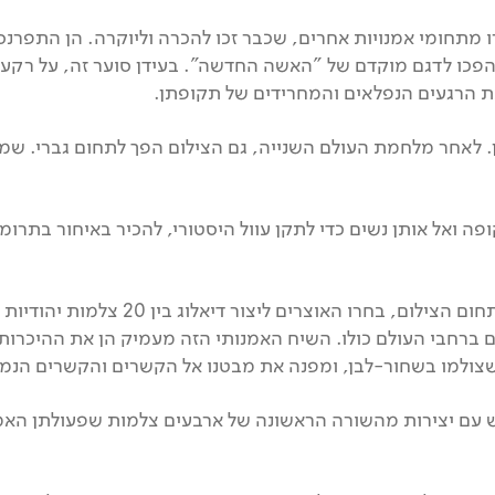
ו מתחומי אמנויות אחרים, שכבר זכו להכרה וליוקרה. הן התפרנ
 הפכו לדגם מוקדם של "האשה החדשה". בעידן סוער זה, על רקע
את הרגעים הנפלאים והמחרידים של תקופתן.
. לאחר מלחמת העולם השנייה, גם הצילום הפך לתחום גברי. שמו
אותה תקופה ואל אותן נשים כדי לתקן עוול היסטורי, להכיר באיחור בת
כדי להעניק ממד אקטואלי לסיפורן של נשים חל
כיום ברחבי העולם כולו. השיח האמנותי הזה מעמיק הן את ההיכרות
למו בשחור-לבן, ומפנה את מבטנו אל הקשרים והקשרים הנמתחים
 עם יצירות מהשורה הראשונה של ארבעים צלמות שפעולתן האמ