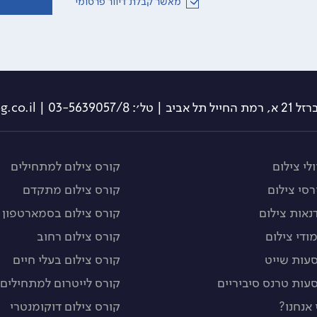
מאשר קבלת דיוור פרסומי
תל אביב | טל׳: 03-5639057/8 | info@travelog.co.il
לי צילום
קורס צילום למתחילים
רסי צילום
קורס צילום מתקדם
נאות צילום
קורס צילום בסמארטפון
מודי צילום
קורס צילום רחוב
עות שייט
קורס צילום בעלי חיים
עות טרנס סיביריים
קורס לייטרום למתחילים
 אנחנו?
קורס צילום דוקומנטרי