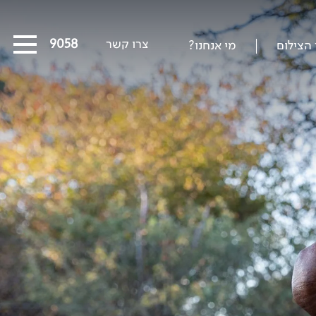
צרו קשר
03-5639058
 הצילום
מי אנחנו?
כל המסעות הקרובים
מסעות שייט
הפרויקטים החברתיים שלנו
סיפורים מבעד לעדשה
כתבו עלינו
על צילום וצלמים
קול קורא