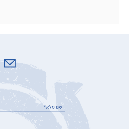
ל
שם מלא*