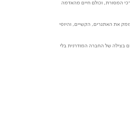
רכי המסורת, וכולם חיים מהאדמה
ומק את האתגרים, הקשיים, והיופי
, נכיר את מציאות החיים של אנשי הכפר XaiXai. מהצעירים שגדלים בצילה של החברה המודרנית בלי