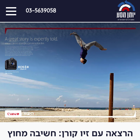
דלג
03-5639058
על
התפריט
כל המסעות הקרובים
מסעות שייט
הפרויקטים החברתיים שלנו
סיפורים מבעד לעדשה
כתבו עלינו
על צילום וצלמים
קול קורא
צילום: זיו קורן
הרצאה עם זיו קורן: חשיבה מחוץ