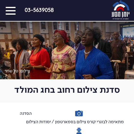
דלג
03-5639058
על
התפריט
כל המסעות הקרובים
מסעות שייט
הפרויקטים החברתיים שלנו
סיפורים מבעד לעדשה
צילום: טל שחר
כתבו עלינו
סדנת צילום רחוב בחג המולד
על צילום וצלמים
קול קורא
הסדנה
מתאימה לבוגרי קורס צילום בסמארטפון / יסודות הצילום