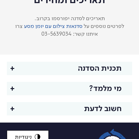
תאריכים ומחירים
תאריכים לסדנה יפורסמו בקרוב.
לפרטים נוספים על
סדנאות צילום עם יומן מסע
צרו
איתנו קשר: 03-5639034
תכנית הסדנה
מפגש 1
מי מלמד?
שיעור תיאורטי
חשוב לדעת
מפגש זום
שיעור תיאורטי ובו נלמד מהו צילום אבסטרקטי ואיך
אפשר 'לייצר' מציאות חדשה ומסקרנת מתוך המציאות
חשוב לדעת
הקיימת.
ניגודיות