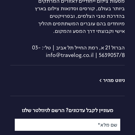
מסעות צילום ייחודיים לאזורים המרתקים
ביותר בעולם, קורסים וסדנאות צילום בארץ
בהדרכת טובי הצלמים, ובפרויקטים
מיוחדים בהם עוברים המשתתפים תהליך
אישי וקבוצתי דרך המסע והמקום.
הברזל 21 א, רמת החייל תל אביב | טל׳: 03-
5639057/8 | info@travelog.co.il
ניווט מהיר >
טיולי צילום
קורס צילום
למתחילים
קורסי צילום
קורס צילום מתקדם
סדנאות צילום
מעוניין לקבל עדכונים? הרשם לניוזלטר שלנו
קורס צילום
לימודי צילום
בסמארטפון
שם מלא*
מסעות שייט
קורס צילום רחוב