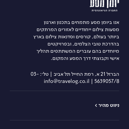
אנו ביומן מסע מתמחים בתכנון וארגון
מסעות צילום ייחודיים לאזורים המרתקים
ביותר בעולם, קורסים וסדנאות צילום בארץ
בהדרכת טובי הצלמים, ובפרויקטים
מיוחדים בהם עוברים המשתתפים תהליך
אישי וקבוצתי דרך המסע והמקום.
הברזל 21 א, רמת החייל תל אביב | טל׳: 03-
5639057/8 | info@travelog.co.il
ניווט מהיר >
טיולי צילום
קורס צילום
למתחילים
קורסי צילום
קורס צילום מתקדם