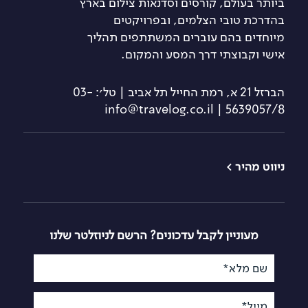
ביותר בעולם, קורסים וסדנאות צילום בארץ
בהדרכת טובי הצלמים, ובפרויקטים
מיוחדים בהם עוברים המשתתפים תהליך
אישי וקבוצתי דרך המסע והמקום.
הברזל 21 א, רמת החייל תל אביב | טל׳: 03-
5639057/8 | info@travelog.co.il
ניווט מהיר >
טיולי צילום
קורס צילום
למתחילים
קורסי צילום
קורס צילום מתקדם
סדנאות צילום
מעוניין לקבל עדכונים? הרשם לניוזלטר שלנו
קורס צילום
לימודי צילום
בסמארטפון
שם מלא*
מסעות שייט
קורס צילום רחוב
מסעות טרנס
קורס צילום בעלי חיים
סיביריים
מייל*