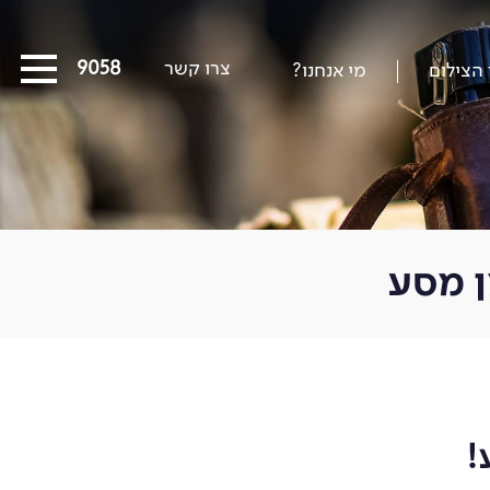
צרו קשר
03-5639058
 הצילום
מי אנחנו?
כל המסעות הקרובים
מסעות שייט
הפרויקטים החברתיים שלנו
ן מסע
סיפורים מבעד לעדשה
כתבו עלינו
על צילום וצלמים
קול קורא
!