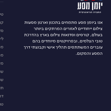
טיו
אנו ביומן מסע מתמחים בתכנון וארגון מסעות
קו
צילום ייחודיים לאזורים המרתקים ביותר
סד
בעולם, קורסים וסדנאות צילום בארץ בהדרכת
לי
טובי הצלמים, ובפרויקטים מיוחדים בהם
מס
עוברים המשתתפים תהליך אישי וקבוצתי דרך
המסע והמקום.
מס
מי
שא
שא
תנ
דר
טו