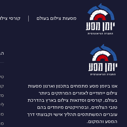
דלג
על
התפריט
מסעות צילום בעולם
קורסי צילו
הברזל 21 א, רמת החייל 
טיו
אנו ביומן מסע מתמחים בתכנון וארגון מסעות
קו
צילום ייחודיים לאזורים המרתקים ביותר
סד
בעולם, קורסים וסדנאות צילום בארץ בהדרכת
לי
טובי הצלמים, ובפרויקטים מיוחדים בהם
מס
עוברים המשתתפים תהליך אישי וקבוצתי דרך
המסע והמקום.
מס