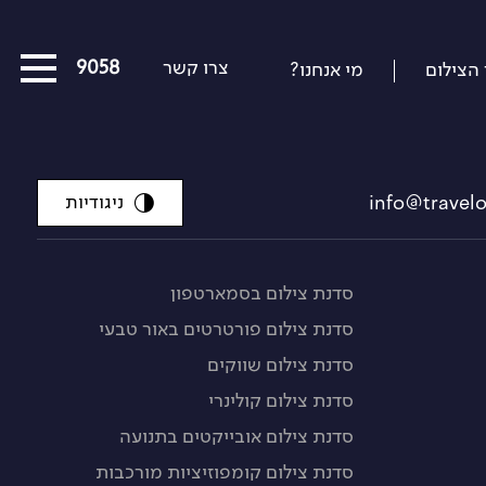
צרו קשר
03-5639058
 הצילום
מי אנחנו?
כל המסעות הקרובים
מסעות שייט
ניגודיות
הפרויקטים החברתיים שלנו
סיפורים מבעד לעדשה
סדנת צילום בסמארטפון
סדנת צילום פורטרטים באור טבעי
כתבו עלינו
סדנת צילום שווקים
על צילום וצלמים
סדנת צילום קולינרי
קול קורא
סדנת צילום אובייקטים בתנועה
סדנת צילום קומפוזיציות מורכבות