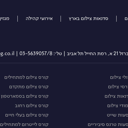
ם
סדנאות צילום בארץ
אירועי קהילה
מגזין
תל אביב | טל׳: 03-5639057/8 | info@travelog.co.il
לי צילום
קורס צילום למתחילים
רסי צילום
קורס צילום מתקדם
נאות צילום
קורס צילום בסמארטפון
מודי צילום
קורס צילום רחוב
עות שייט
קורס צילום בעלי חיים
עות טרנס סיביריים
קורס לייטרום למתחילים