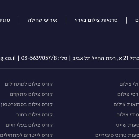
ם
סדנאות צילום בארץ
אירועי קהילה
מגזין
תל אביב | טל׳: 03-5639057/8 | info@travelog.co.il
לי צילום
קורס צילום למתחילים
רסי צילום
קורס צילום מתקדם
נאות צילום
קורס צילום בסמארטפון
מודי צילום
קורס צילום רחוב
עות שייט
קורס צילום בעלי חיים
עות טרנס סיביריים
קורס לייטרום למתחילים