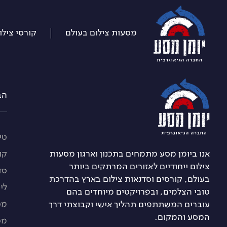
דלג
על
התפריט
מסעות צילום בעולם
קורסי צילו
הברזל 21 א, רמת החייל 
טיו
אנו ביומן מסע מתמחים בתכנון וארגון מסעות
קו
צילום ייחודיים לאזורים המרתקים ביותר
סד
בעולם, קורסים וסדנאות צילום בארץ בהדרכת
לי
טובי הצלמים, ובפרויקטים מיוחדים בהם
מס
עוברים המשתתפים תהליך אישי וקבוצתי דרך
המסע והמקום.
מס