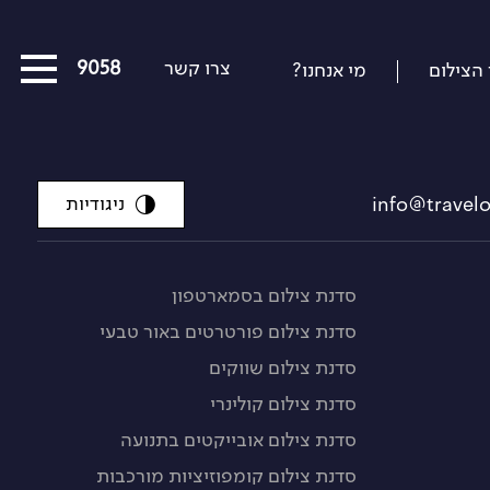
צרו קשר
03-5639058
 הצילום
מי אנחנו?
כל המסעות הקרובים
מסעות שייט
ניגודיות
הפרויקטים החברתיים שלנו
סיפורים מבעד לעדשה
סדנת צילום בסמארטפון
סדנת צילום פורטרטים באור טבעי
כתבו עלינו
סדנת צילום שווקים
על צילום וצלמים
סדנת צילום קולינרי
קול קורא
סדנת צילום אובייקטים בתנועה
סדנת צילום קומפוזיציות מורכבות