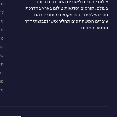
צילום ייחודיים לאזורים המרתקים ביותר
סד
בעולם, קורסים וסדנאות צילום בארץ בהדרכת
לי
טובי הצלמים, ובפרויקטים מיוחדים בהם
מס
עוברים המשתתפים תהליך אישי וקבוצתי דרך
המסע והמקום.
מס
מי
שא
שא
תנ
דר
טו
מד