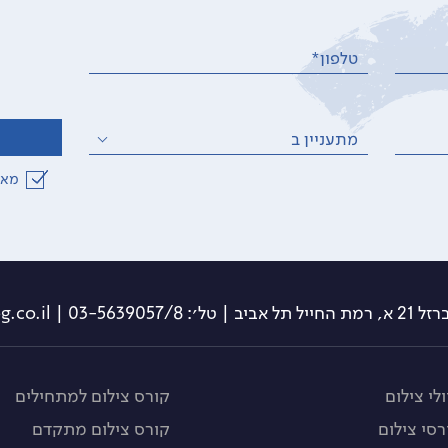
טלפון*
מתעניין ב
מאש
תל אביב | טל׳: 03-5639057/8 | info@travelog.co.il
לי צילום
קורס צילום למתחילים
רסי צילום
קורס צילום מתקדם