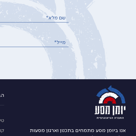
שם מלא*
מייל*
הברזל 21 א, רמת החייל 
טיו
אנו ביומן מסע מתמחים בתכנון וארגון מסעות
קו