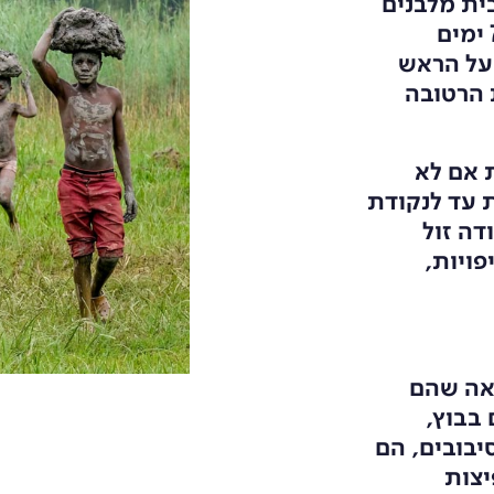
ית מלבנים
– מתחיל כאן. בין 12 ל 16 שעות ביום, במשך 7 ימים
 על הראש
 הרטובה
 אם לא
 עד לנקודת
דה זול
פויות,
אה שהם
בבוץ,
יבובים, הם
יצות