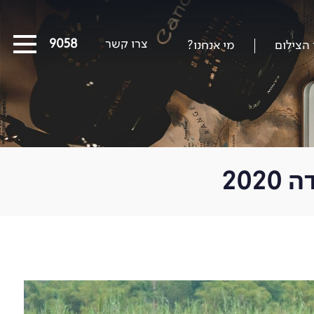
צרו קשר
03-5639058
 הצילום
מי אנחנו?
כל המסעות הקרובים
מסעות שייט
הפרויקטים החברתיים שלנו
20
סיפורים מבעד לעדשה
כתבו עלינו
על צילום וצלמים
קול קורא