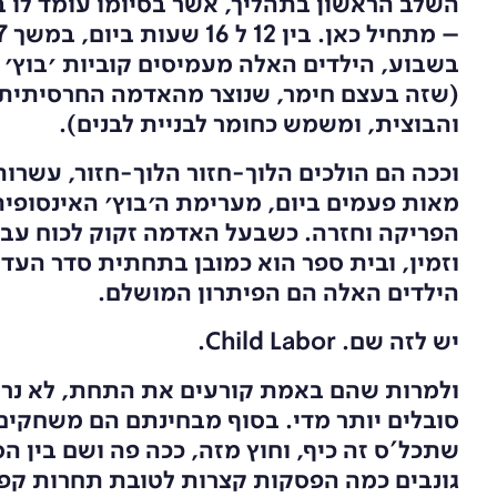
השלב הראשון בתהליך, אשר בסיומו עומד לו ב
בשבוע, הילדים האלה מעמיסים קוביות ׳בוץ׳
(שזה בעצם חימר, שנוצר מהאדמה החרסיתית
והבוצית, ומשמש כחומר לבניית לבנים).
וככה הם הולכים הלוך-חזור הלוך-חזור, עשרות
מאות פעמים ביום, מערימת ה׳בוץ׳ האינסופית
הפריקה וחזרה. כשבעל האדמה זקוק לכוח עבו
וזמין, ובית ספר הוא כמובן בתחתית סדר העדי
הילדים האלה הם הפיתרון המושלם.
יש לזה שם. Child Labor.
ולמרות שהם באמת קורעים את התחת, לא נר
סובלים יותר מדי. בסוף מבחינתם הם משחקים 
שתכל'ס זה כיף, וחוץ מזה, ככה פה ושם בין הס
גונבים כמה הפסקות קצרות לטובת תחרות קפ